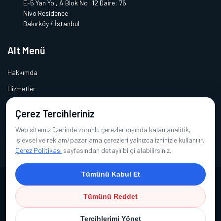
E-5 Yan Yol, A Blok No: 12 Daire: 76
Nivo Residence
Bakırköy / İstanbul
Alt Menü
Hakkımda
Hizmetler
Makaleler
Çerez Tercihleriniz
Sıkça Sorulan Sorular
Web sitemiz üzerinde zorunlu çerezler dışında kalan analitik,
İletişim
işlevsel ve reklam/pazarlama çerezleri yalnızca izninizle kullanılır.
Çerez Politikası
sayfasından detaylı bilgi alabilirsiniz.
Tümünü Kabul Et
Copyright © 2026 Dil ve Konuşma Terapisti Nergis Türköz Tekin | Tüm
Tümünü Reddet
Hakları Saklıdır.
Tercihlerimi Yönet