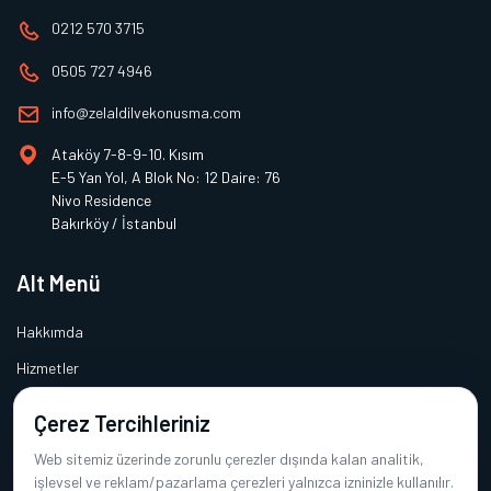
0212 570 3715
0505 727 4946
info@zelaldilvekonusma.com
Ataköy 7-8-9-10. Kısım
E-5 Yan Yol, A Blok No: 12 Daire: 76
Nivo Residence
Bakırköy / İstanbul
Alt Menü
Hakkımda
Hizmetler
Makaleler
Çerez Tercihleriniz
Sıkça Sorulan Sorular
Web sitemiz üzerinde zorunlu çerezler dışında kalan analitik,
İletişim
işlevsel ve reklam/pazarlama çerezleri yalnızca izninizle kullanılır.