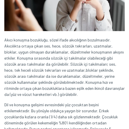
Akıcı konuşma bozukluğu, sözel ifade akıcılığının bozulmasıdır.
Akıcılıkta ortaya çıkan ses, hece, sözcük tekrarları, uzatmalar,
bloklar, uygun olmayan duraklamalar, düzeltmeler konuşmanın akışını
etkiler. Konuşma sırasında sözcük içi takılmalar olabileceği gibi
sözcük arası takılmalar da görülebilir. Sözcük içi takılmaları; ses,
hece, tek heceli sözcük tekrarları ve uzatmalar,bloklar şeklinde,
sözcük arası takılmalar da ise duraklamalar, düzeltmeler, yerine
sözcük kullanmalar şeklinde görülebilmektedir. Konuşma hızı ve
ritminde ortaya çıkan bozukluklara bazen eşlik eden ikincil davranışlar
da (yüz ve vücut hareketleri vb.) görülebilir.
Dil ve konuşma gelişimi evresindeki yüz çocuktan beşini
etkilemektedir. Bu yönüyle oldukça yaygın bir sorundur. Erkek
çocuklarda kızlara oranla (1/4) daha sık gözlenmektedir. Çocukluk
döneminde görülen kekemeliğin %80'i kendiliğinden ortadan
kalkmaktadır. Bunun nedeni spontane iyileşmedir. Dolayısıyla 5